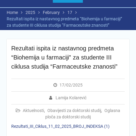
Home
2025
February
17
Rezultati ispita iz nastavnog predmeta “Biohemija u farmaciji”
za studente III ciklusa studija “Farmaceutske znanosti”
Rezultati ispita iz nastavnog predmeta
“Biohemija u farmaciji” za studente III
ciklusa studija “Farmaceutske znanosti”
17/02/2025
Lamija Kolarević
Aktuelnosti
,
Obavijesti za doktorski studij
,
Oglasna
ploča za doktorski studij
Rezultati_III_Ciklus_11_02_2025_BROJ_INDEKSA (1)