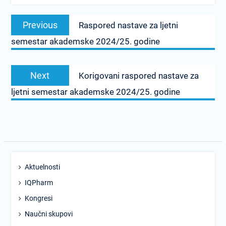
Post
Previous
Previous
Raspored nastave za ljetni
navigation
post:
semestar akademske 2024/25. godine
Next
Next
Korigovani raspored nastave za
post:
ljetni semestar akademske 2024/25. godine
Aktuelnosti
IQPharm
Kongresi
Naučni skupovi