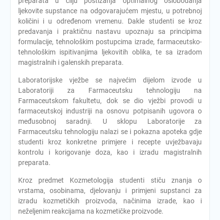
preparata u cilju postizanja optimalnog oslobođanja
ljekovite supstance na odgovarajućem mjestu, u potrebnoj
količini i u određenom vremenu. Dakle studenti se kroz
predavanja i praktičnu nastavu upoznaju sa principima
formulacije, tehnološkim postupcima izrade, farmaceutsko-
tehnološkim ispitivanjima ljekovitih oblika, te sa izradom
magistralnih i galenskih preparata.
Laboratorijske vježbe se najvećim dijelom izvode u
Laboratoriji za Farmaceutsku tehnologiju na
Farmaceutskom fakultetu, dok se dio vježbi provodi u
farmaceutskoj industriji na osnovu potpisanih ugovora o
međusobnoj saradnji. U sklopu Laboratorije za
Farmaceutsku tehnologiju nalazi se i pokazna apoteka gdje
studenti kroz konkretne primjere i recepte uvježbavaju
kontrolu i korigovanje doza, kao i izradu magistralnih
preparata.
Kroz predmet Kozmetologija studenti stiču znanja o
vrstama, osobinama, djelovanju i primjeni supstanci za
izradu kozmetičkih proizvoda, načinima izrade, kao i
neželjenim reakcijama na kozmetičke proizvode.