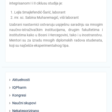
integrisanom I i II ciklusu studija je:
Lejla Smajlefendić-Šarić, laborant
mr. sc. Sabina Muharemagić, viši laborant
Izabrani nastavnici ostvaruju uspješnu saradnju sa mnogim
naučno-istraživačkim institucijama, drugim fakultetima i
institutima kako u Bosni i Hercegovini, tako i u inostranstvu.
Mentori su za izradu mnogih diplomskih radova studenata,
koji su najčešće eksperimentalnog tipa.
Aktuelnosti
IQPharm
Kongresi
Naučni skupovi
Nekategorizirano