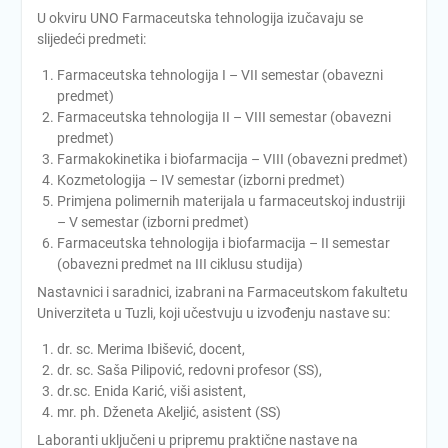
U okviru UNO Farmaceutska tehnologija izučavaju se
slijedeći predmeti:
Farmaceutska tehnologija I – VII semestar (obavezni
predmet)
Farmaceutska tehnologija II – VIII semestar (obavezni
predmet)
Farmakokinetika i biofarmacija – VIII (obavezni predmet)
Kozmetologija – IV semestar (izborni predmet)
Primjena polimernih materijala u farmaceutskoj industriji
– V semestar (izborni predmet)
Farmaceutska tehnologija i biofarmacija – II semestar
(obavezni predmet na III ciklusu studija)
Nastavnici i saradnici, izabrani na Farmaceutskom fakultetu
Univerziteta u Tuzli, koji učestvuju u izvođenju nastave su:
dr. sc. Merima Ibišević, docent,
dr. sc. Saša Pilipović, redovni profesor (SS),
dr.sc. Enida Karić, viši asistent,
mr. ph. Dženeta Akeljić, asistent (SS)
Laboranti uključeni u pripremu praktične nastave na