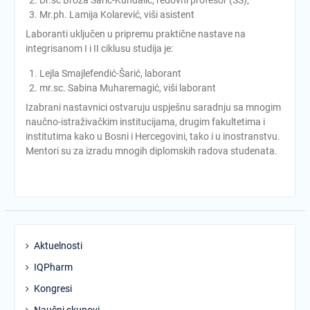
Dr.sc Broza Šarić-Kundalić, redovni profesor (SS),
Mr.ph. Lamija Kolarević, viši asistent
Laboranti uključen u pripremu praktične nastave na
integrisanom I i II ciklusu studija je:
Lejla Smajlefendić-Šarić, laborant
mr.sc. Sabina Muharemagić, viši laborant
Izabrani nastavnici ostvaruju uspješnu saradnju sa mnogim
naučno-istraživačkim institucijama, drugim fakultetima i
institutima kako u Bosni i Hercegovini, tako i u inostranstvu.
Mentori su za izradu mnogih diplomskih radova studenata.
Aktuelnosti
IQPharm
Kongresi