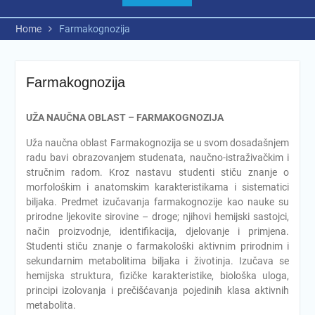
Home
Farmakognozija
Farmakognozija
UŽA NAUČNA OBLAST – FARMAKOGNOZIJA
Uža naučna oblast Farmakognozija se u svom dosadašnjem
radu bavi obrazovanjem studenata, naučno-istraživačkim i
stručnim radom. Kroz nastavu studenti stiču znanje o
morfološkim i anatomskim karakteristikama i sistematici
biljaka. Predmet izučavanja farmakognozije kao nauke su
prirodne ljekovite sirovine – droge; njihovi hemijski sastojci,
način proizvodnje, identifikacija, djelovanje i primjena.
Studenti stiču znanje o farmakološki aktivnim prirodnim i
sekundarnim metabolitima biljaka i životinja. Izučava se
hemijska struktura, fizičke karakteristike, biološka uloga,
principi izolovanja i prečišćavanja pojedinih klasa aktivnih
metabolita.