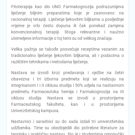
Fitoterapija kao dio UNO Farmakognozija podrazumijeva
liječenje biljnim preparatima koje je zasnovano na
racionalnoj terapiji. Liječenje ljekovitim biljkama u posljednje
vrijeme je vrlo često dopuna ili čak ponekad zamjena
konvencionalnoj terapiji. Stoga relevantne i naučno
utemeljene informacije o toj temi su od velikog značaja.
Velika pažnja se takođe posvećuje receptima vezanim za
tradicionalno liječenje ljekovitim biljkama, ali i podacima o
različitim tehnikama i metodama liječenja.
Nastava se izvodi kroz predavanja i vježbe na četiri
obavezna i tri izborna predmeta koji se realizuju na
integrisanom I i II ciklusu studija i 50% udjela na nastavnom
predmetu Farmaceutska hemija i Farmakognozija na III
ciklusu studija. Nastava se izvodi u prostorijama
Farmaceutskog fakulteta, kao i u prostorijama
Univerzitetskog kampusa.
Nastavnici i saradnici su do sada izdali tri univerzitetska
udžbenika. Time su obezbijedili dio potrebne literature za
teorijsku i praktičnu nastavu, što je i studentima omogućilo