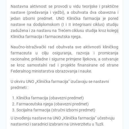
Nastavna aktivnost se provodi u vidu teorijske i praktične
nastave (predavanja i vježbi), a obuhvata dva obavezna i
jedan izborni predmet. UNO Klinička farmacija je pored
nastave na dodiplomskom (I i II integrisani ciklus) studiju
zadužena i za nastavu na Trećem ciklusu studija kroz kolegij
Klinička farmacija i farmaceutska njega.
Naučno-istraživački rad obuhvata sve aktivnosti kliničkog
farmaceuta u cilju osiguranja, razvoja i promicanja
racionalne, prikladne i sigurne primjene lijekova, a ostvaruje
se kroz samostalni rad i projekte finansirane od strane
Federalnog ministarstva obrazovanja i nauke.
U okviru UNO „Klinička farmacija“ izučavaju se nastavni
predmeti :
Klinička farmacija (obavezni predmet)
Farmaceutska njega (obavezni predmet)
Socijalna farmacija (stručni izborni predmet)
U izvođenju nastave na UNO „Klinička farmacija“ učestvuju
nastavnici i saradnici izabrani na Univerzitetu u Tuzli.