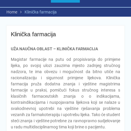
Home
Klinička farmacija
Klinička farmacija
UŽA NAUČNA OBLAST – KLINIČKA FARMACIJA
Magistar farmacije na putu od propisivanja do primjene
lijeka, po svojoj ulozi zauzima mjesto zadnjeg stručnog
nadzora, te ima obvezu i mogućnost da bitno utiče na
racionalizaciju i sigurnost primjene lijekova. Klinička
farmacija pruža dodatna znanja i vještine magistrima
farmacije u praksi, pomičući fokus stručnog interesa s
klasičnih farmaceutskih znanja o o indikacijama,
kontraindikacijama i nuspojavama lijekova koji se nalaze u
svakodnevnoj upotrebi na vještine rješavanja problema
vezanih za farmakoterapiju i upotrebu lijeka. Tako će student
steći znanja i vještine potrebne za ravnopravno sudjelovanje
u radu multidisciplinarnog tima koji brine o pacijentu.