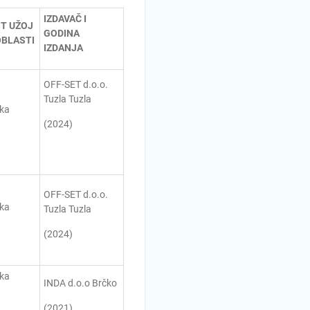
IZDAVAČ I
T UŽOJ
GODINA
BLASTI
IZDANJA
OFF-SET d.o.o.
Tuzla Tuzla
ka
(2024)
OFF-SET d.o.o.
ka
Tuzla Tuzla
(2024)
ka
INDA d.o.o Brčko
(2021)