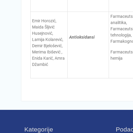
Farmaceuts
Emir Horozić,
analitika,
Maida Šljivić
Farmaceuts
Husejnović,
tehnologija,
Antioksidansi
Lamija Kolarević,
Farmakogno
Demir Bjelošević,
Merima Ibišević ,
Farmaceuts
Enida Karić, Amra
hemija
Džambić
Kategorije
Podaci