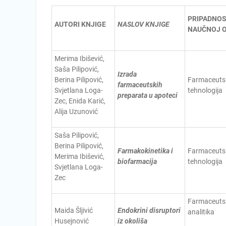
PRIPADNOS
AUTORI KNJIGE
NASLOV KNJIGE
NAUČNOJ O
Merima Ibišević,
Saša Pilipović,
Izrada
Berina Pilipović,
Farmaceuts
farmaceutskih
Svjetlana Loga-
tehnologija
preparata u apoteci
Zec, Enida Karić,
Alija Uzunović
Saša Pilipović,
Berina Pilipović,
Farmakokinetika i
Farmaceuts
Merima Ibišević,
biofarmacija
tehnologija
Svjetlana Loga-
Zec
Farmaceuts
Maida Šljivić
Endokrini disruptori
analitika
Husejnović
iz okoliša