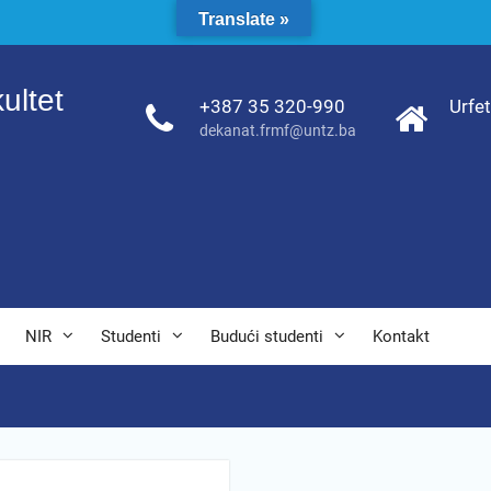
Translate »
ultet
+387 35 320-990
Urfe
dekanat.frmf@untz.ba
NIR
Studenti
Budući studenti
Kontakt