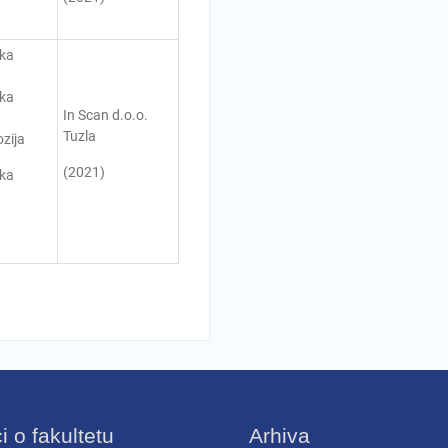
ka
ka
In Scan d.o.o.
Tuzla
zija
(2021)
ka
 o fakultetu
Arhiva