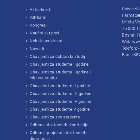
Univerzite
Aktuelnosti
Farmaceu
IQPharm
Urfeta Ve
Kongresi
75 000 T
Naučni skupovi
Bosna i 
Nekategorizirano
Web: www
Telefon:
Novosti
Fax: +38
Obavijesti za doktorski studij
Obavijesti za studente I godine
Obavijesti za studente I godine I
ciklusa studija
Obavijesti za studente II godine
Obavijesti za studente III godine
Obavijesti za studente IV godine
Obavijesti za studente V godine
Obavijesti za sve studente
Odbrane doktorskih disertacija
Odbrane projekata doktorskih
disertacija