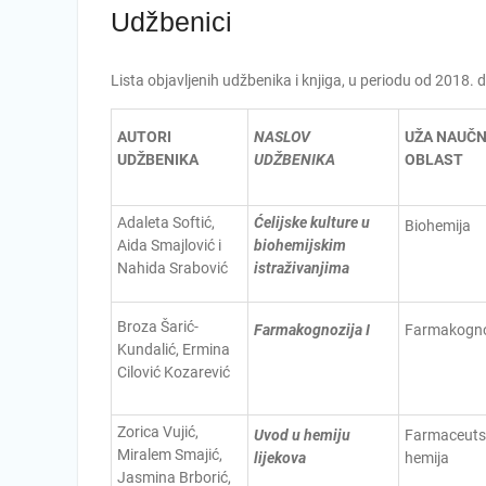
Udžbenici
Lista objavljenih udžbenika i knjiga, u periodu od 2018. 
AUTORI
NASLOV
UŽA NAUČ
UDŽBENIKA
UDŽBENIKA
OBLAST
Adaleta Softić,
Ćelijske kulture u
Biohemija
Aida Smajlović i
biohemijskim
Nahida Srabović
istraživanjima
Broza Šarić-
Farmakognozija I
Farmakogno
Kundalić, Ermina
Cilović Kozarević
Zorica Vujić,
Uvod u hemiju
Farmaceuts
Miralem Smajić,
lijekova
hemija
Jasmina Brborić,