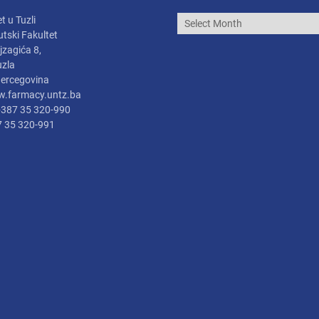
Arhiva
t u Tuzli
tski Fakultet
jzagića 8,
uzla
Hercegovina
.farmacy.untz.ba
 +387 35 320-990
7 35 320-991