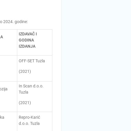
do 2024. godine:
IZDAVAČ I
NA
GODINA
IZDANJA
OFF-SET Tuzla
(2021)
In Scan d.o.o.
zija
Tuzla
(2021)
ka
Repro-Karić
d.o.o. Tuzla