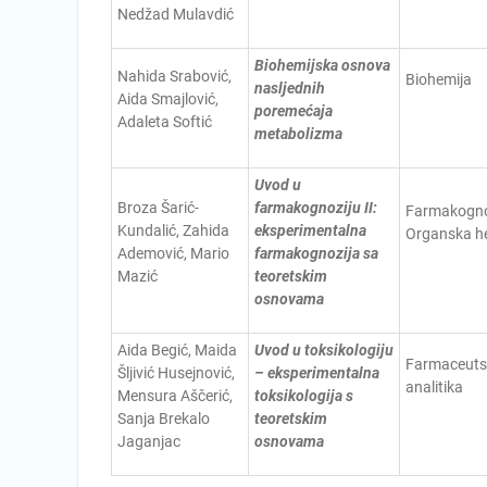
Nedžad Mulavdić
Biohemijska osnova
Nahida Srabović,
Biohemija
nasljednih
Aida Smajlović,
poremećaja
Adaleta Softić
metabolizma
Uvod u
Broza Šarić-
farmakognoziju II:
Farmakogno
Kundalić, Zahida
eksperimentalna
Organska h
Ademović, Mario
farmakognozija sa
Mazić
teoretskim
osnovama
Aida Begić, Maida
Uvod u toksikologiju
Farmaceuts
Šljivić Husejnović,
– eksperimentalna
analitika
Mensura Aščerić,
toksikologija s
Sanja Brekalo
teoretskim
Jaganjac
osnovama