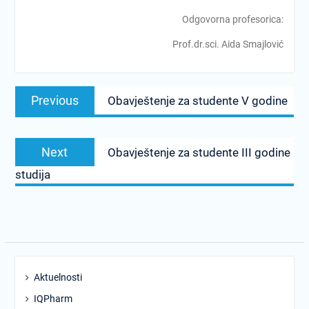
Odgovorna profesorica:
Prof.dr.sci. Aida Smajlović
Post
Previous
Previous
Obavještenje za studente V godine
navigation
post:
Next
Next
Obavještenje za studente III godine
post:
studija
Aktuelnosti
IQPharm