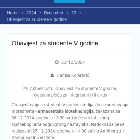
Home
2024
December
23
Obavijest za studente V godine
Obavijest za studente V godine
23/12/2024
Lamija Kolarević
Aktuelnosti
,
Obavijesti za studente V godine
,
Oglasna ploča za integrisani I i II cikus
Obavještavaju se studenti V godine studija, da se predavanja
iz predmeta
Farmaceutska biotehnologija,
zakazana za
26.12.2024. godine u 13:30 sati neće održati, zbog
službenog puta odgovornog nastavnika. Nadoknada će se
realizovati 25.12.2024. godine, u 14:30 sati, u Amfiteatru 1
Kampusa Univerziteta.