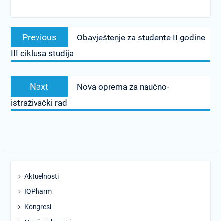
Post
Previous
Previous
Obavještenje za studente II godine
navigation
post:
III ciklusa studija
Next
Next
Nova oprema za naučno-
post:
istraživački rad
Aktuelnosti
IQPharm
Kongresi