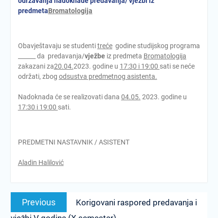
održavanja nadoknad
e predavanja/
vježbi iz
predmeta
Bromatologija
Obavještavaju se studenti
treće
godine studijskog programa
______ da predavanja/
vježbe
iz predmeta
Bromatologija
zakazani za
20.04.
2023. godine u
17:30 i 19:00
sati se neće
održati, zbog
odsustva predmetnog asistenta.
Nadoknada će se realizovati dana
04.05.
2023. godine u
17:30 i 19:00
sati.
PREDMETNI NASTAVNIK / ASISTENT
Aladin Halilović
Post
Previous
Previous
Korigovani raspored predavanja i
navigation
post: