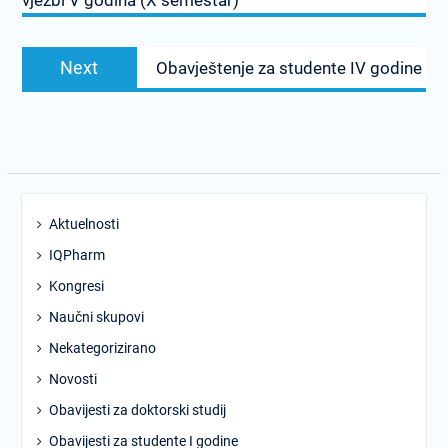
vježbi V godina (X semestar)
Next
Next
Obavještenje za studente IV godine
post:
Aktuelnosti
IQPharm
Kongresi
Naučni skupovi
Nekategorizirano
Novosti
Obavijesti za doktorski studij
Obavijesti za studente I godine