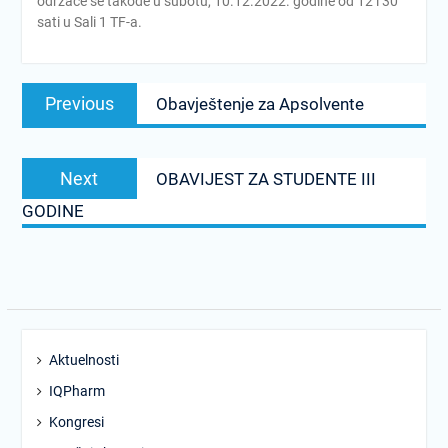
održaće se takođe u subotu, 10.12.2022. godine od 12 i 30
sati u Sali 1 TF-a.
Post
Previous
Previous
Obavještenje za Apsolvente
navigation
post:
Next
Next
OBAVIJEST ZA STUDENTE III
post:
GODINE
Aktuelnosti
IQPharm
Kongresi