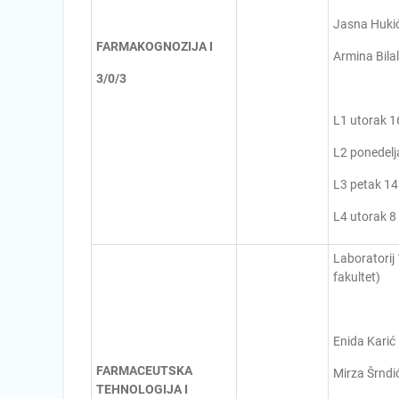
Jasna Huki
FARMAKOGNOZIJA I
Armina Bilal
3/0/3
L1 utorak 1
L2 ponedelj
L3 petak 14
L4 utorak 8
Laboratorij
fakultet)
Enida Karić
FARMACEUTSKA
Mirza Šrndi
TEHNOLOGIJA I