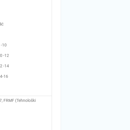
ić
 -10
0 -12
2 -14
14-16
 7, FRMF (Tehnološki