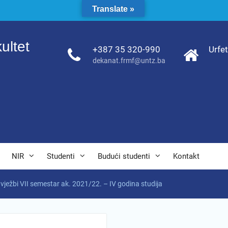
Translate »
ultet
+387 35 320-990
Urfe
dekanat.frmf@untz.ba
NIR
Studenti
Budući studenti
Kontakt
vježbi VII semestar ak. 2021/22. – IV godina studija