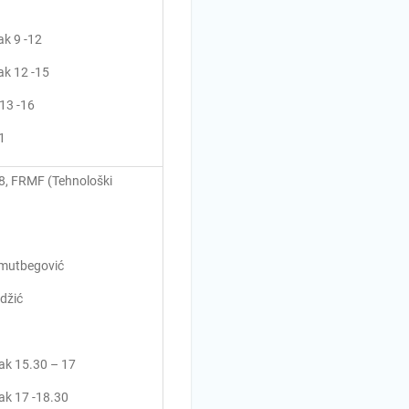
ak 9 -12
ak 12 -15
 13 -16
1
 8, FRMF (Tehnološki
mutbegović
džić
ak 15.30 – 17
ak 17 -18.30