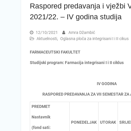
Raspored predavanja i vježbi V
2021/22. – IV godina studija
12/10/2021
Amra Džambić
Aktuelnosti
,
Oglasna ploča za integrisani I i II cikus
FARMACEUTSKI FAKULTET
Studijski program: Farmacija integrisani I i II ciklus
IV GODINA
RASPORED PREDAVANJA ZA VII SEMESTAR ZA
PREDMET
Nastavnik
PONEDELJAK
UTORAK
SRIJE
(fond sati: