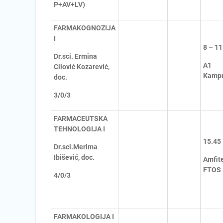
P+AV+LV)
FARMAKOGNOZIJA
I
8 – 11
Dr.sci. Ermina
A1
Cilović Kozarević,
Kamp
doc.
3/0/3
FARMACEUTSKA
TEHNOLOGIJA I
15.45
Dr.sci.Merima
Ibišević, doc.
Amfite
FTOS
4/0/3
FARMAKOLOGIJA I