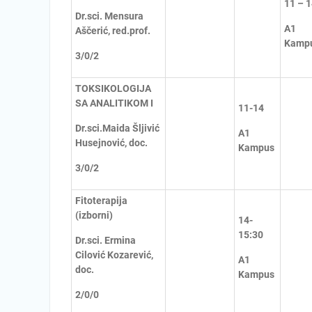
11 – 
Dr.sci. Mensura
A1
Aščerić, red.prof.
Kamp
3/0/2
TOKSIKOLOGIJA
SA ANALITIKOM I
11-14
Dr.sci.Maida Šljivić
A1
Husejnović, doc.
Kampus
3/0/2
Fitoterapija
(izborni)
14-
15:30
Dr.sci. Ermina
Cilović Kozarević,
A1
doc.
Kampus
2/0/0