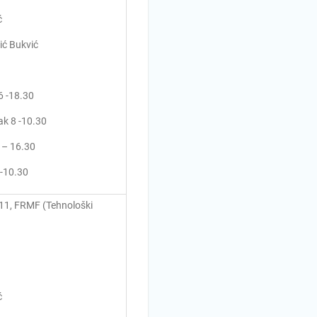
ć
ić Bukvić
6 -18.30
ak 8 -10.30
 – 16.30
 -10.30
 11, FRMF (Tehnološki
ć