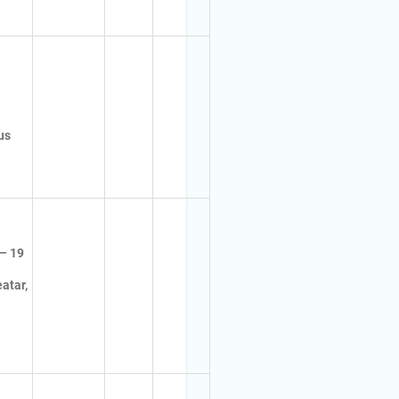
us
 – 19
atar,