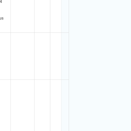
14
us