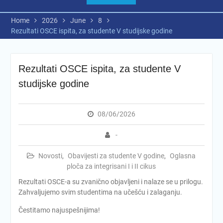
Home
2026
June
8
Rezultati OSCE ispita, za studente V studijske godine
Rezultati OSCE ispita, za studente V
studijske godine
08/06/2026
-
Novosti
,
Obavijesti za studente V godine
,
Oglasna
ploča za integrisani I i II cikus
Rezultati OSCE-a su zvanično objavljeni i nalaze se u prilogu.
Zahvaljujemo svim studentima na učešću i zalaganju.
Čestitamo najuspešnijima!