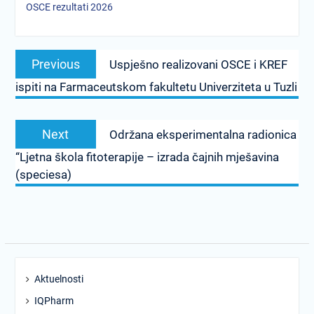
OSCE rezultati 2026
Post
Previous
Previous
Uspješno realizovani OSCE i KREF
navigation
post:
ispiti na Farmaceutskom fakultetu Univerziteta u Tuzli
Next
Next
Održana eksperimentalna radionica
post:
“Ljetna škola fitoterapije – izrada čajnih mješavina
(speciesa)
Aktuelnosti
IQPharm