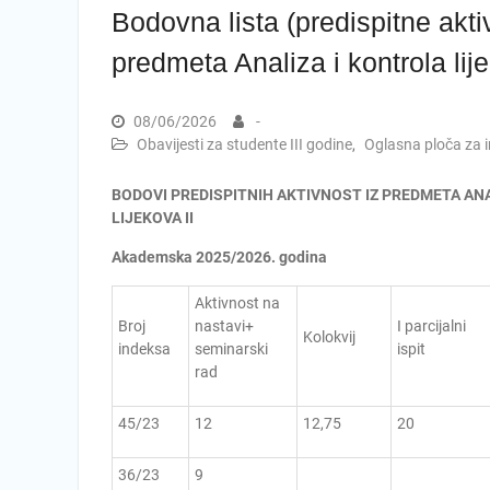
Bodovna lista (predispitne aktiv
predmeta Analiza i kontrola lije
08/06/2026
-
Obavijesti za studente III godine
,
Oglasna ploča za int
BODOVI PREDISPITNIH AKTIVNOST IZ PREDMETA AN
LIJEKOVA II
Akademska 2025/2026. godina
Aktivnost na
Broj
nastavi+
I parcijalni
Kolokvij
indeksa
seminarski
ispit
rad
45/23
12
12,75
20
36/23
9