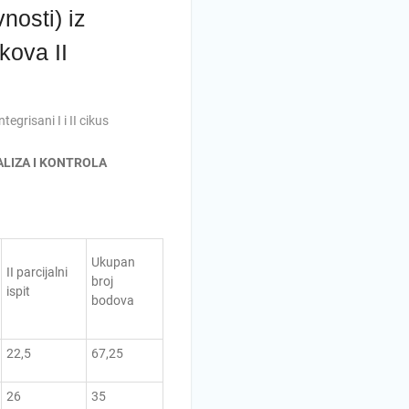
nosti) iz
kova II
egrisani I i II cikus
ALIZA I KONTROLA
Ukupan
II parcijalni
broj
ispit
bodova
22,5
67,25
26
35