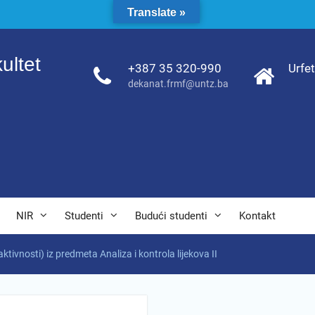
Translate »
ultet
+387 35 320-990
Urfe
dekanat.frmf@untz.ba
NIR
Studenti
Budući studenti
Kontakt
ktivnosti) iz predmeta Analiza i kontrola lijekova II