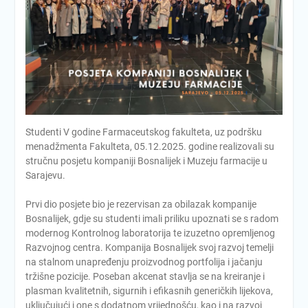
Studenti V godine Farmaceutskog fakulteta, uz podršku
menadžmenta Fakulteta, 05.12.2025. godine realizovali su
stručnu posjetu kompaniji Bosnalijek i Muzeju farmacije u
Sarajevu.
Prvi dio posjete bio je rezervisan za obilazak kompanije
Bosnalijek, gdje su studenti imali priliku upoznati se s radom
modernog Kontrolnog laboratorija te izuzetno opremljenog
Razvojnog centra. Kompanija Bosnalijek svoj razvoj temelji
na stalnom unapređenju proizvodnog portfolija i jačanju
tržišne pozicije. Poseban akcenat stavlja se na kreiranje i
plasman kvalitetnih, sigurnih i efikasnih generičkih lijekova,
uključujući i one s dodatnom vrijednošću, kao i na razvoj