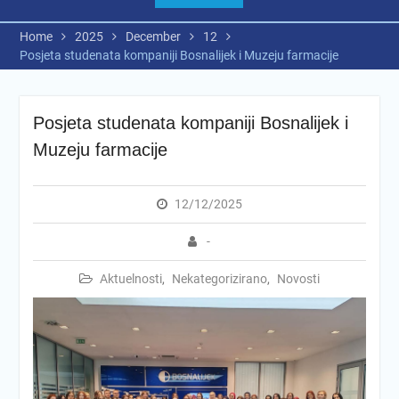
Home
2025
December
12
Posjeta studenata kompaniji Bosnalijek i Muzeju farmacije
Posjeta studenata kompaniji Bosnalijek i
Muzeju farmacije
12/12/2025
-
Aktuelnosti
,
Nekategorizirano
,
Novosti