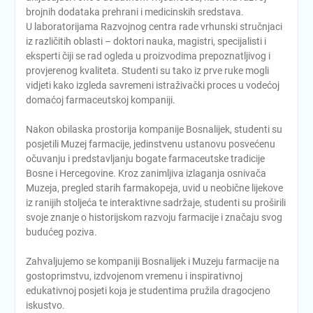
brojnih dodataka prehrani i medicinskih sredstava.
U laboratorijama Razvojnog centra rade vrhunski stručnjaci
iz različitih oblasti – doktori nauka, magistri, specijalisti i
eksperti čiji se rad ogleda u proizvodima prepoznatljivog i
provjerenog kvaliteta. Studenti su tako iz prve ruke mogli
vidjeti kako izgleda savremeni istraživački proces u vodećoj
domaćoj farmaceutskoj kompaniji.
Nakon obilaska prostorija kompanije Bosnalijek, studenti su
posjetili Muzej farmacije, jedinstvenu ustanovu posvećenu
očuvanju i predstavljanju bogate farmaceutske tradicije
Bosne i Hercegovine. Kroz zanimljiva izlaganja osnivača
Muzeja, pregled starih farmakopeja, uvid u neobične lijekove
iz ranijih stoljeća te interaktivne sadržaje, studenti su proširili
svoje znanje o historijskom razvoju farmacije i značaju svog
budućeg poziva.
Zahvaljujemo se kompaniji Bosnalijek i Muzeju farmacije na
gostoprimstvu, izdvojenom vremenu i inspirativnoj
edukativnoj posjeti koja je studentima pružila dragocjeno
iskustvo.