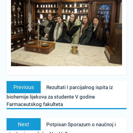
Post
Previous
Previous
Rezultati I parcijalnog ispita iz
navigation
post:
biohemije lijekova za studente V godine
Farmaceutskog fakulteta
Next
Next
Potpisan Sporazum o naučnoj i
post: