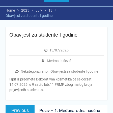
Home
2025
July
13
Obavijest za studente I godine
Obavijest za studente I godine
13/07/2025
Merima Ibišević
Nekategorizirano
,
Obavijesti za studente I godine
Ispit iz predmeta Dekorativna kozmetika će se održati
14.07.2025. u 9 sati u lab.11 FRMF, zbog malog broja
prijavljenih studenata.
Post
Previous
Previous
Poziv – 1. Međunarodna naučna
navigation