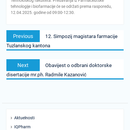
Tehnološkog fakulteta. Predavanja iz Farmaceutske
tehnologije i biofarmacije će se održati prema rasporedu,
12.04.2025. godine od 09:00-12:30.
Post
Previous
Previous
12. Simpozij magistara farmacije
navigation
post:
Tuzlanskog kantona
Next
Next
Obavijest o odbrani doktorske
post:
disertacije mr.ph. Radmile Kazanović
Aktuelnosti
IQPharm