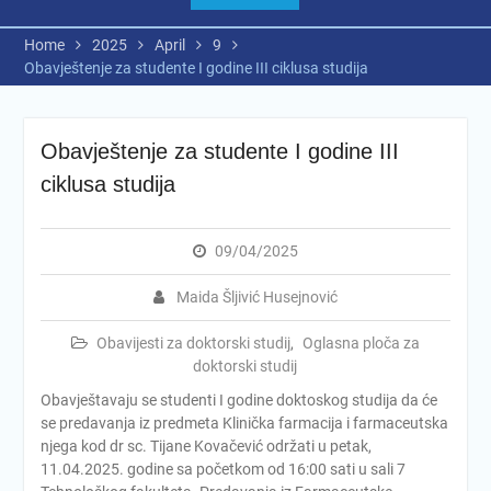
Home
2025
April
9
Obavještenje za studente I godine III ciklusa studija
Obavještenje za studente I godine III
ciklusa studija
09/04/2025
Maida Šljivić Husejnović
Obavijesti za doktorski studij
,
Oglasna ploča za
doktorski studij
Obavještavaju se studenti I godine doktoskog studija da će
se predavanja iz predmeta Klinička farmacija i farmaceutska
njega kod dr sc. Tijane Kovačević održati u petak,
11.04.2025. godine sa početkom od 16:00 sati u sali 7