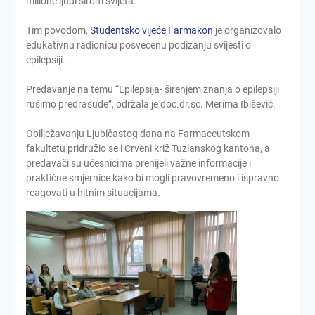
milione ljudi širom svijeta.
Tim povodom,
Studentsko vijeće Farmakon
je organizovalo
edukativnu radionicu posvećenu podizanju svijesti o
epilepsiji.
Predavanje na temu “Epilepsija- širenjem znanja o epilepsiji
rušimo predrasude”, održala je doc.dr.sc. Merima Ibišević.
Obilježavanju Ljubičastog dana na Farmaceutskom
fakultetu pridružio se i Crveni križ Tuzlanskog kantona, a
predavači su učesnicima prenijeli važne informacije i
praktične smjernice kako bi mogli pravovremeno i ispravno
reagovati u hitnim situacijama.