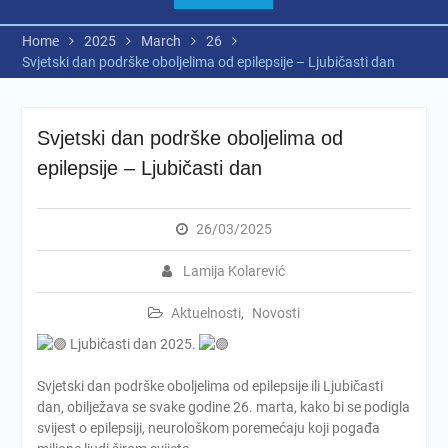
Home
2025
March
26
Svjetski dan podrške oboljelima od epilepsije – Ljubičasti dan
Svjetski dan podrške oboljelima od
epilepsije – Ljubičasti dan
26/03/2025
Lamija Kolarević
Aktuelnosti
,
Novosti
Ljubičasti dan 2025.
Svjetski dan podrške oboljelima od epilepsije ili Ljubičasti
dan, obilježava se svake godine 26. marta, kako bi se podigla
svijest o epilepsiji, neurološkom poremećaju koji pogađa