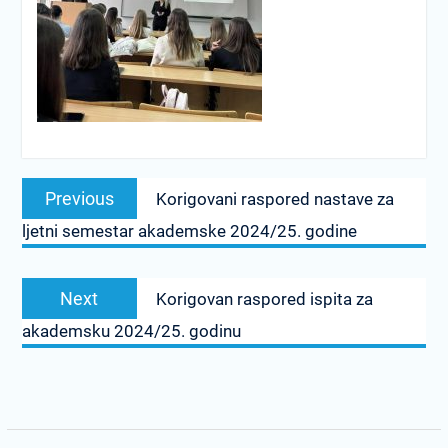
Post
Previous
Previous
Korigovani raspored nastave za
navigation
post:
ljetni semestar akademske 2024/25. godine
Next
Next
Korigovan raspored ispita za
post:
akademsku 2024/25. godinu