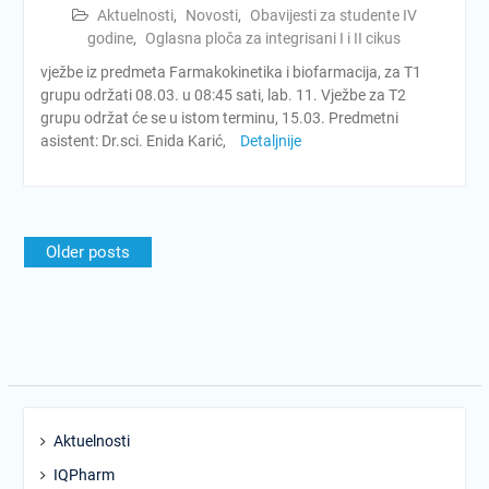
Aktuelnosti
,
Novosti
,
Obavijesti za studente IV
godine
,
Oglasna ploča za integrisani I i II cikus
vježbe iz predmeta Farmakokinetika i biofarmacija, za T1
grupu održati 08.03. u 08:45 sati, lab. 11. Vježbe za T2
grupu održat će se u istom terminu, 15.03. Predmetni
asistent: Dr.sci. Enida Karić,
Detaljnije
Posts
Older posts
navigation
Aktuelnosti
IQPharm