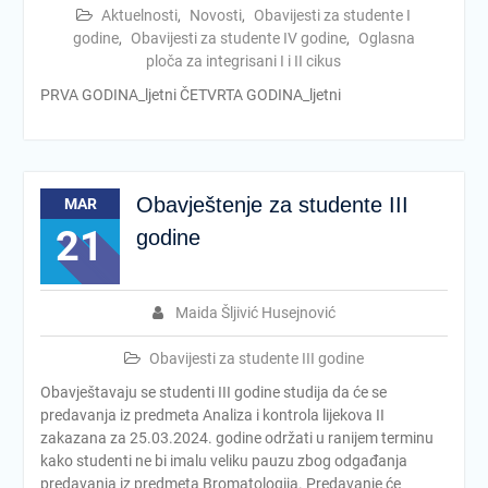
Aktuelnosti
,
Novosti
,
Obavijesti za studente I
godine
,
Obavijesti za studente IV godine
,
Oglasna
ploča za integrisani I i II cikus
PRVA GODINA_ljetni ČETVRTA GODINA_ljetni
Obavještenje za studente III
MAR
21
godine
Maida Šljivić Husejnović
Obavijesti za studente III godine
Obavještavaju se studenti III godine studija da će se
predavanja iz predmeta Analiza i kontrola lijekova II
zakazana za 25.03.2024. godine održati u ranijem terminu
kako studenti ne bi imalu veliku pauzu zbog odgađanja
predavanja iz predmeta Bromatologija. Predavanje će