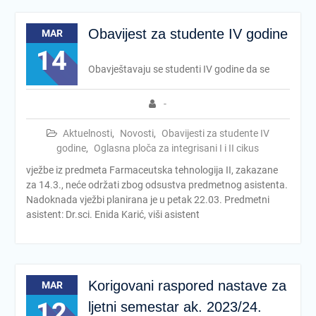
Obavijest za studente IV godine
MAR
14
Obavještavaju se studenti IV godine da se
-
Aktuelnosti
,
Novosti
,
Obavijesti za studente IV
godine
,
Oglasna ploča za integrisani I i II cikus
vježbe iz predmeta Farmaceutska tehnologija II, zakazane
za 14.3., neće održati zbog odsustva predmetnog asistenta.
Nadoknada vježbi planirana je u petak 22.03. Predmetni
asistent: Dr.sci. Enida Karić, viši asistent
Korigovani raspored nastave za
MAR
12
ljetni semestar ak. 2023/24.