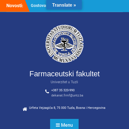
Predstavljamo studijski
Skip
Translate »
Novosti:
program Kozmetologija!
to
Konačne rang liste za upis
content
studenata u I godinu
studija – studijski programi
Farmacija, Kozmetologija,
Kozmetologija (vanredni)
ODLIČNE VIJESTI ZA
BUDUĆE STUDENTE
FARMACIJE I
KOZMETOLOGIJE!
Farmaceutski fakultet
Univerzitet u Tuzli
+387 35 320-990
dekanat.frmf@untz.ba
Urfeta Vejzagića 8, 75 000 Tuzla, Bosna i Hercegovina
Menu