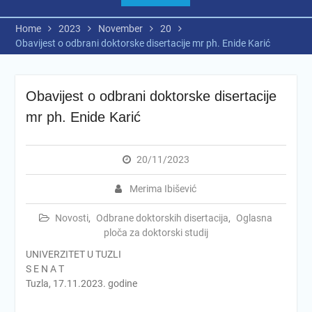
Home
2023
November
20
Obavijest o odbrani doktorske disertacije mr ph. Enide Karić
Obavijest o odbrani doktorske disertacije
mr ph. Enide Karić
20/11/2023
Merima Ibišević
Novosti
,
Odbrane doktorskih disertacija
,
Oglasna
ploča za doktorski studij
UNIVERZITET U TUZLI
S E N A T
Tuzla, 17.11.2023. godine