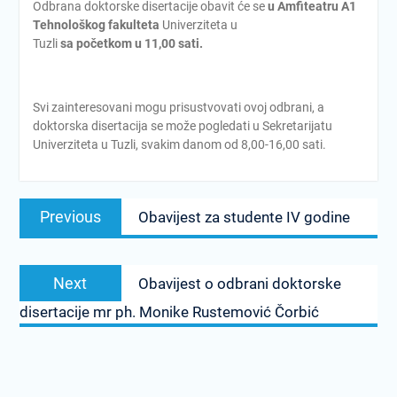
Odbrana doktorske disertacije obavit će se
u Amfiteatru A1
Tehnološkog fakulteta
Univerziteta u
Tuzli
sa
po
č
etkom
u
11
,00
sati
.
Svi zainteresovani mogu prisustvovati ovoj odbrani, a
doktorska disertacija se može pogledati u Sekretarijatu
Univerziteta u Tuzli, svakim danom od 8,00-16,00 sati.
Post
Previous
Previous
Obavijest za studente IV godine
navigation
post:
Next
Next
Obavijest o odbrani doktorske
post:
disertacije mr ph. Monike Rustemović Čorbić