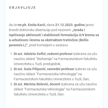
O B J A V LJ U J E
da će
mr.ph. Enida Karić,
dana
21.12.
2023. godine
javno
braniti doktorsku disertaciju pod nazivom:
„
Izrada i
ispitivanje aktivnosti i stabilnosti formulacija U/V krema sa
α-arbutinom i krema sa ekstraktom tratinčice (Bellis
perennis L)
“
,
pred Komisijom u sastavu:
Dr.sci. Adaleta Softić, redovni profesor
izabrana za užu
naučnu oblast “Biohemija” na Farmaceutskom fakultetu
Univerziteta u Tuzli, predsjednik,
Dr.sci. Saša Pilipović, vanredni profesor
izabran za užu
naučnu oblast “Farmaceutska tehnologija” na
Farmaceutskom fakultetu Univerziteta u Tuzli, član,
Dr.sci. Merima Ibišević, docent
izabrana za užu naučnu
oblast “Farmaceutska tehnologija” na Farmaceutskom
fakultetu Univerziteta u Tuzli, član.